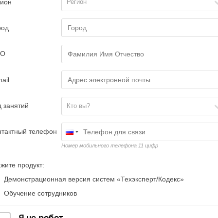
гион
Регион
род
ИО
ail
д занятий
Кто вы?
нтактный телефон
Номер мобильного телефона 11 цифр
жите продукт:
Демонстрационная версия систем «Техэксперт/Кодекс»
Обучение сотрудников