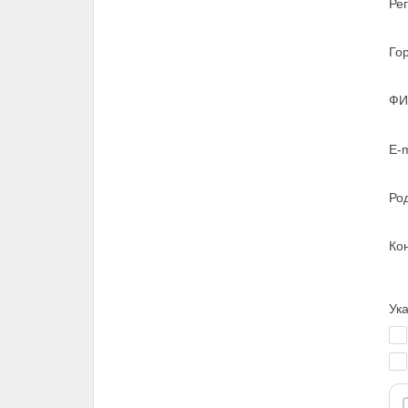
Ре
Го
Ф
E-m
Ро
Ко
Ука