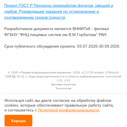
Проект ГОСТ Р Продукты переработки фруктов, овощей и
грибов. Руководящие указания по установлению и
подтверждению сроков годности
Разработчиком документа является ВНИИТеК - филиал
ФГБНУ "ФНЦ пищевых систем им.В.М.Горбатова" РАН.
Срок публичного обсуждения проекта: 03.07.2026-30.09.2026.
©
ООО «Первая информационная компания»
, 2026, v2.12.20 revision: 67b0ca1b
ОКВЭД: 63.11.1, Коды видов деятельности в области информационных технологий:
1.01, 3.01
Ценовая политика
Технологии
Исключительные авторские и смежные права принадлежат АО «Кодекс».
Используя сайт, вы даете согласие на обработку файлов
Положение по обработке и защите персональных данных
Справка о регистрации продуктов АО «Кодекс» в Реестре российского программного
сооkiеs, которые обеспечивают правильную работу сайта,
обеспечения
и соглашаетесь с
Политикой конфиденциальности
.
Хорошо