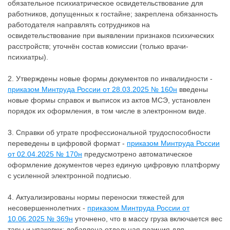
обязательное психиатрическое освидетельствование для
работников, допущенных к гостайне; закреплена обязанность
работодателя направлять сотрудников на
освидетельствование при выявлении признаков психических
расстройств; уточнён состав комиссии (только врачи-
психиатры).
2. Утверждены новые формы документов по инвалидности -
приказом Минтруда России от 28.03.2025 № 160н
введены
новые формы справок и выписок из актов МСЭ, установлен
порядок их оформления, в том числе в электронном виде.
3. Справки об утрате профессиональной трудоспособности
переведены в цифровой формат -
приказом Минтруда России
от 02.04.2025 № 170н
предусмотрено автоматическое
оформление документов через единую цифровую платформу
с усиленной электронной подписью.
4. Актуализированы нормы переноски тяжестей для
несовершеннолетних -
приказом Минтруда России от
10.06.2025 № 369н
уточнено, что в массу груза включается вес
тары и упаковки; добавлена отдельная позиция для