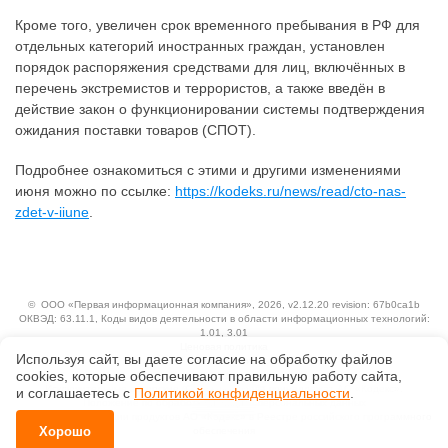
Кроме того, увеличен срок временного пребывания в РФ для
отдельных категорий иностранных граждан, установлен
порядок распоряжения средствами для лиц, включённых в
перечень экстремистов и террористов, а также введён в
действие закон о функционировании системы подтверждения
ожидания поставки товаров (СПОТ).
Подробнее ознакомиться с этими и другими изменениями
июня можно по ссылке:
https://kodeks.ru/news/read/cto-nas-
zdet-v-iiune
.
©
ООО «Первая информационная компания»
, 2026, v2.12.20 revision: 67b0ca1b
ОКВЭД: 63.11.1, Коды видов деятельности в области информационных технологий:
1.01, 3.01
Ценовая политика
Используя сайт, вы даете согласие на обработку файлов
Технологии
сооkiеs, которые обеспечивают правильную работу сайта,
Исключительные авторские и смежные права принадлежат АО «Кодекс».
и соглашаетесь с
Политикой конфиденциальности
.
Положение по обработке и защите персональных данных
Справка о регистрации продуктов АО «Кодекс» в Реестре российского программного
Хорошо
обеспечения