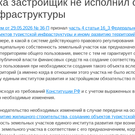
ка застройщик не исполнил 
нфраструктуры
м от 29.05.2026 № 36-П
признал
часть 4 статьи 16_3 Федеральн
ектов туристской инфраструктуры и иному развитию территорий
 мере, в какой в системе действующего правового регулирования
ниципальную собственность земельный участок как предназначе
 территориям общего пользования, вместе с тем не гарантирует
убличной власти финансовых средств на создание соответств
о пользования при необходимости создания такого объекта всле
риторий (а именно когда в отношении этого участка не было ис
 единым институтом развития и застройщиком обязательство по
исходя из требований
Конституции РФ
и с учетом выраженных 
о необходимые изменения.
онодательство необходимых изменений в случае передачи на о
витию жилищного строительства, созданию объектов туристско
сть земельных участков единого института развития при возни
емельного участка в соответствии с его предназначением, когд