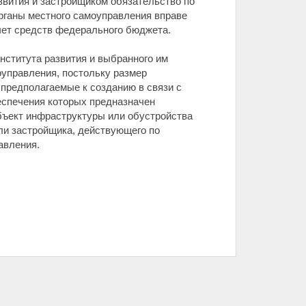
вития и застройщиком обязательство по
рганы местного самоуправления вправе
счет средств федерального бюджета.
нститута развития и выбранного им
оуправления, постольку размер
 предполагаемые к созданию в связи с
еспечения которых предназначен
бъект инфраструктуры или обустройства
ли застройщика, действующего по
авления.