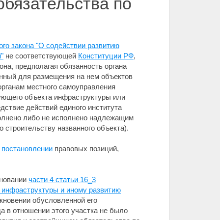
обязательства по
ого закона "О содействии развитию
"
не соответствующей
Конституции РФ
,
 она, предполагая обязанность органа
нный для размещения на нем объектов
 органам местного самоуправления
ующего объекта инфраструктуры или
дствие действий единого института
полнено либо не исполнено надлежащим
 строительству названного объекта).
в
постановлении
правовых позиций,
сновании
части 4 статьи 16_3
й инфраструктуры и иному развитию
кновении обусловленной его
а в отношении этого участка не было