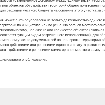
бразом) установленное договором между единым институтом раз
 или объектов обустройства территорий общего пользования, о
ции расходов местного бюджета на освоение этого участка за 
ия может быть обусловлена не только деятельностью единого и
территорий по инициативе или по решению органов местного сам
ционально тому, наличие какого количества объектов (включая
 соответствующим видом разрешенного использования), для об
емельном участке документацией по планировке территории) о
влено действиями или решениями единого института развития и
какого - действиями и решениями самих органов местного самоупр
официального опубликования.