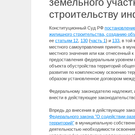
земельного участ
строительству и
Конституционный Суд РФ
постановление
жилищного строительства, созданию объ
ее
статьям 12
,
130
(
часть 1
) и
133
, в той
местного самоуправления принять в му
местного значения или как отнесенный к
предоставления федеральным уровнем п
объекта обустройства территорий общег
развития по комплексному освоению тер
образом установленное договором между
Федеральному законодателю надлежит, 
внести в действующее законодательств
Впредь до внесения в действующее зак
Федерального закона "О содействии раз
территорий"
в муниципальную собственно
деятельностью необходимости освоения з