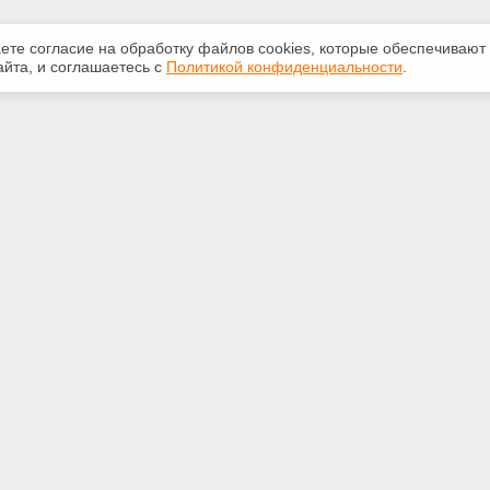
аете согласие на обработку файлов сооkiеs, которые обеспечивают
йта, и соглашаетесь с
Политикой конфиденциальности
.
ная информация
Сервисы
:
Специализированные онлайн-
издания
381-71-72
Регулярная новостная рассылка
ail.ru
Служба поддержки пользователей
«Кодекс» и «Техэксперт»
Международные и зарубежные
. Новосибирск, ул. Планетная,
стандарты
 1а