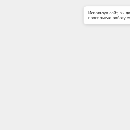
Используя сайт, вы д
правильную работу са
Полезная информация
Контакт
Контакты
Телефон
+7 (383) 
Благотворительность
E-mail:
О разработчике
pik_nsk@m
Адрес:
630015, г
зд. 30, к.