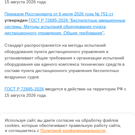
15 августа 2026 года.
Приказом Росстандарта от 6 июля 2026 года № 751-ст
утвержден
ГОСТ Р 72685-2026 "Беспилотные авиационные
системы. Методы испытаний оборудования пункта
дистанционного управления. Общие требования"
.
Стандарт распространяется на методы испытаний
оборудования пункта дистанционного управления и
устанавливает общие требования к организации испытаний
оборудования как единого комплекса технических средств в
составе пункта дистанционного управления беспилотных
воздушных судов.
ГОСТ Р 72685-2026
вводится в действие на территории РФ с
15 августа 2026 года.
Используя сайт, вы даете согласие на обработку файлов
©
ООО «Первая информационная компания»
, 2026, v2.12.20 revision: 67b0ca1b
сооkiеs, которые обеспечивают правильную работу сайта,
ОКВЭД: 63.11.1, Коды видов деятельности в области информационных технологий:
и соглашаетесь с
Политикой конфиденциальности
.
1.01, 3.01