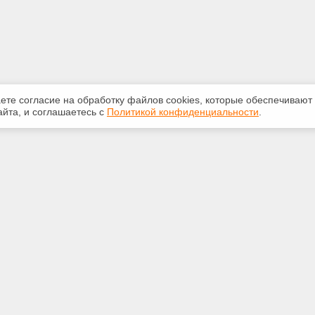
аете согласие на обработку файлов сооkiеs, которые обеспечивают
йта, и соглашаетесь с
Политикой конфиденциальности
.
ная информация
Сервисы
:
Специализированные онлайн-
издания
381-71-72
Регулярная новостная рассылка
ail.ru
Служба поддержки пользователей
«Кодекс» и «Техэксперт»