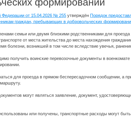
ьческих формирований
 Федерации от 15.04.2026 № 255
утверждён
Порядок предоставл
енникам граждан, пребывающих в добровольческих формирован
енами семьи или двумя близкими родственниками для проезда 
транспорте от места жительства до места нахождения граждан
емя болезни, возникшей в том числе вследствие увечья, ранения
димо получить воинские перевозочные документы в военкомате 
ировании.
ться для проезда в прямом беспересадочном сообщении, а при 
 маршруту.
кументов могут являться заявление, документ, удостоверяющи
использованы или получены, транспортные расходы могут быт