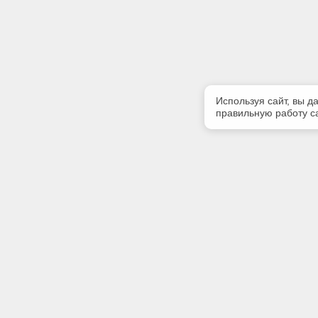
Используя сайт, вы д
правильную работу са
Полезная информация
Контакт
Контакты
Телефон
+7 (383) 
Благотворительность
E-mail:
О разработчике
pik_nsk@m
Адрес: