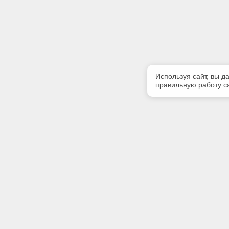
Используя сайт, вы д
правильную работу са
Полезная информация
Контакт
Контакты
Телефон
+7 (383) 
Благотворительность
E-mail:
О разработчике
pik_nsk@m