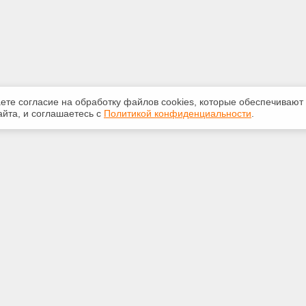
аете согласие на обработку файлов сооkiеs, которые обеспечивают
йта, и соглашаетесь с
Политикой конфиденциальности
.
ная информация
Сервисы
:
Специализированные онлайн-
издания
381-71-72
Регулярная новостная рассылка
ail.ru
Служба поддержки пользователей
«Кодекс» и «Техэксперт»