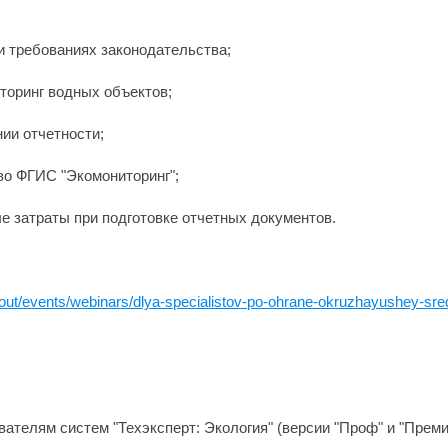
и требованиях законодательства;
иторинг водных объектов;
ии отчетности;
во ФГИС "Экомониторинг";
е затраты при подготовке отчетных документов.
about/events/webinars/dlya-specialistov-po-ohrane-okruzhayushey-sre
ателям систем "Техэксперт: Экология" (версии "Проф" и "Преми