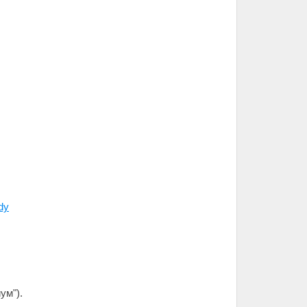
dy
ум").