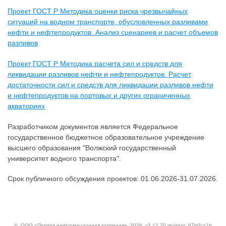
Проект ГОСТ Р Методика оценки риска чрезвычайных
ситуаций на водном транспорте, обусловленных разливами
нефти и нефтепродуктов. Анализ сценариев и расчет объемов
разливов
Проект ГОСТ Р Методика расчета сил и средств для
ликвидации разливов нефти и нефтепродуктов. Расчет
достаточности сил и средств для ликвидации разливов нефти
и нефтепродуктов на портовых и других ограниченных
акваториях
Разработчиком документов является Федеральное
государственное бюджетное образовательное учреждение
высшего образования "Волжский государственный
университет водного транспорта".
Срок публичного обсуждения проектов: 01.06.2026-31.07.2026.
©
ООО «Первая информационная компания»
, 2026, v2.12.20 revision: 67b0ca1b