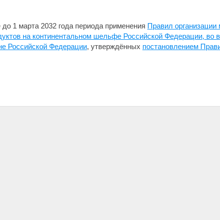
до 1 марта 2032 года периода применения
Правил организации 
уктов на континентальном шельфе Российской Федерации, во в
не Российской Федерации
, утверждённых
постановлением Прави