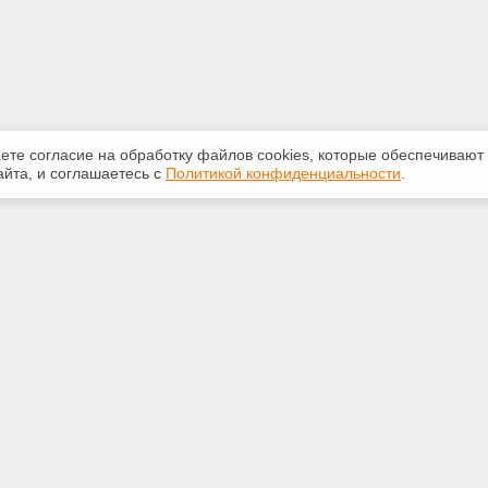
аете согласие на обработку файлов сооkiеs, которые обеспечивают
йта, и соглашаетесь с
Политикой конфиденциальности
.
ная информация
Сервисы
:
Специализированные онлайн-
издания
381-71-72
Регулярная новостная рассылка
ail.ru
Служба поддержки пользователей
«Кодекс» и «Техэксперт»