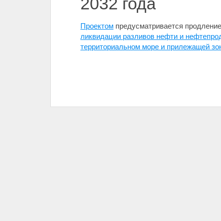
2032 года
Проектом
предусматривается продление 
ликвидации разливов нефти и нефтепрод
территориальном море и прилежащей зо