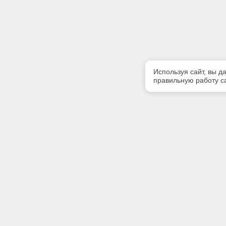
Используя сайт, вы д
правильную работу са
Полезная информация
Контакт
Контакты
Телефон
+7 (383) 
Благотворительность
E-mail:
О разработчике
pik_nsk@m
Адрес: