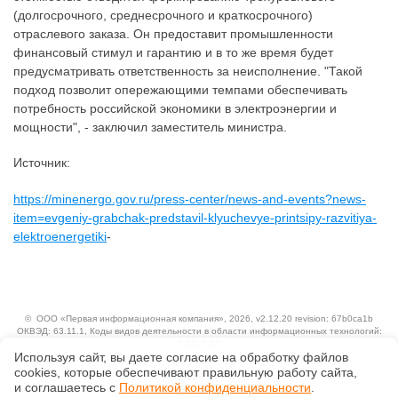
(долгосрочного, среднесрочного и краткосрочного)
отраслевого заказа. Он предоставит промышленности
финансовый стимул и гарантию и в то же время будет
предусматривать ответственность за неисполнение. "Такой
подход позволит опережающими темпами обеспечивать
потребность российской экономики в электроэнергии и
мощности", - заключил заместитель министра.
Источник:
https://minenergo.gov.ru/press-center/news-and-events?news-
item=evgeniy-grabchak-predstavil-klyuchevye-printsipy-razvitiya-
elektroenergetiki
-
©
ООО «Первая информационная компания»
, 2026, v2.12.20 revision: 67b0ca1b
ОКВЭД: 63.11.1, Коды видов деятельности в области информационных технологий:
1.01, 3.01
Используя сайт, вы даете согласие на обработку файлов
Ценовая политика
Технологии
сооkiеs, которые обеспечивают правильную работу сайта,
и соглашаетесь с
Политикой конфиденциальности
.
Исключительные авторские и смежные права принадлежат АО «Кодекс».