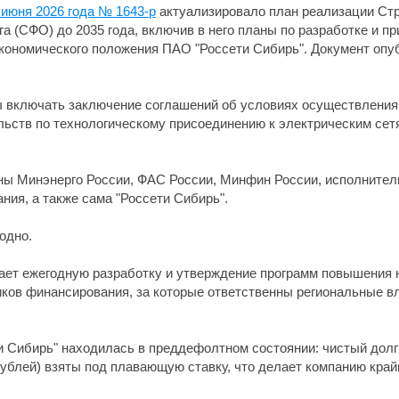
 июня 2026 года № 1643-р
актуализировало план реализации Стр
га (СФО) до 2035 года, включив в него планы по разработке и 
кономического положения ПАО "Россети Сибирь". Документ опу
ы включать заключение соглашений об условиях осуществления
ьств по технологическому присоединению к электрическим сетя
ны Минэнерго России, ФАС России, Минфин России, исполнител
ния, а также сама "Россети Сибирь".
годно.
ает ежегодную разработку и утверждение программ повышения 
ков финансирования, за которые ответственны региональные в
ти Сибирь" находилась в преддефолтном состоянии: чистый долг
рублей) взяты под плавающую ставку, что делает компанию край