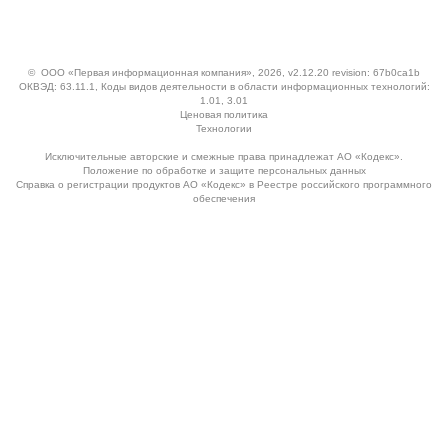
©
ООО «Первая информационная компания»
, 2026, v2.12.20 revision: 67b0ca1b
ОКВЭД: 63.11.1, Коды видов деятельности в области информационных технологий:
1.01, 3.01
Ценовая политика
Технологии
Исключительные авторские и смежные права принадлежат АО «Кодекс».
Положение по обработке и защите персональных данных
Справка о регистрации продуктов АО «Кодекс» в Реестре российского программного
обеспечения