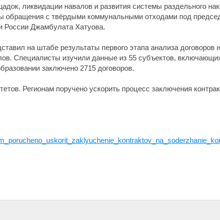
адок, ликвидации навалов и развития системы раздельного нак
мы обращения с твёрдыми коммунальными отходами под предсе
и России Джамбулата Хатуова.
дставил на штабе результаты первого этапа анализа договоров
ов. Специалисты изучили данные из 55 субъектов, включающи
образовании заключено 2715 договоров.
тетов. Регионам поручено ускорить процесс заключения контра
nam_porucheno_uskorit_zaklyuchenie_kontraktov_na_soderzhanie_k