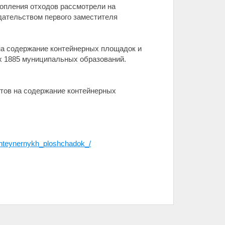
опления отходов рассмотрели на
дательством первого заместителя
 на содержание контейнерных площадок и
х 1885 муниципальных образований.
ктов на содержание контейнерных
onteynernykh_ploshchadok_/