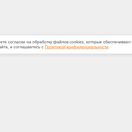
аете согласие на обработку файлов сооkiеs, которые обеспечивают
йта, и соглашаетесь с
Политикой конфиденциальности
.
ная информация
Сервисы
:
Специализированные онлайн-
издания
381-71-72
Регулярная новостная рассылка
ail.ru
Служба поддержки пользователей
«Кодекс» и «Техэксперт»