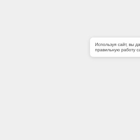
Используя сайт, вы д
правильную работу са
Полезная информация
Контакт
Контакты
Телефон
+7 (383) 
Благотворительность
E-mail:
О разработчике
pik_nsk@m
Адрес: