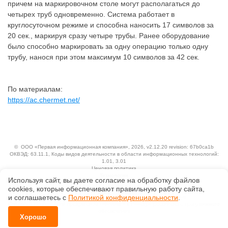
причем на маркировочном столе могут располагаться до
четырех труб одновременно. Система работает в
круглосуточном режиме и способна наносить 17 символов за
20 сек., маркируя сразу четыре трубы. Ранее оборудование
было способно маркировать за одну операцию только одну
трубу, нанося при этом максимум 10 символов за 42 сек.
По материалам:
https://ac.chermet.net/
©
ООО «Первая информационная компания»
, 2026, v2.12.20 revision: 67b0ca1b
ОКВЭД: 63.11.1, Коды видов деятельности в области информационных технологий:
1.01, 3.01
Ценовая политика
Технологии
Используя сайт, вы даете согласие на обработку файлов
сооkiеs, которые обеспечивают правильную работу сайта,
Исключительные авторские и смежные права принадлежат АО «Кодекс».
и соглашаетесь с
Политикой конфиденциальности
.
Положение по обработке и защите персональных данных
Справка о регистрации продуктов АО «Кодекс» в Реестре российского программного
обеспечения
Хорошо