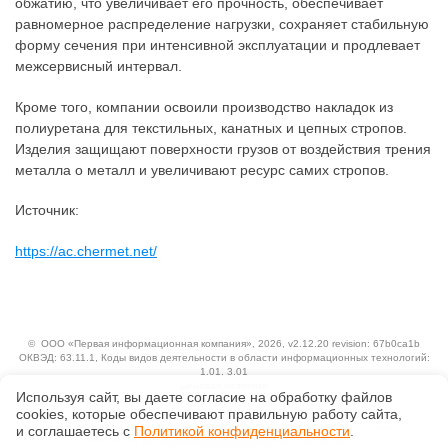
обжатию, что увеличивает его прочность, обеспечивает
равномерное распределение нагрузки, сохраняет стабильную
форму сечения при интенсивной эксплуатации и продлевает
межсервисный интервал.
Кроме того, компании освоили производство накладок из
полиуретана для текстильных, канатных и цепных стропов.
Изделия защищают поверхности грузов от воздействия трения
металла о металл и увеличивают ресурс самих стропов.
Источник:
https://ac.chermet.net/
©
ООО «Первая информационная компания»
, 2026, v2.12.20 revision: 67b0ca1b
ОКВЭД: 63.11.1, Коды видов деятельности в области информационных технологий:
1.01, 3.01
Ценовая политика
Используя сайт, вы даете согласие на обработку файлов
Технологии
сооkiеs, которые обеспечивают правильную работу сайта,
Исключительные авторские и смежные права принадлежат АО «Кодекс».
и соглашаетесь с
Политикой конфиденциальности
.
Положение по обработке и защите персональных данных