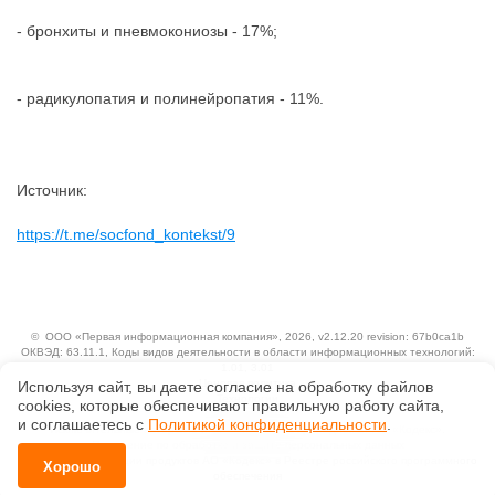
- бронхиты и пневмокониозы - 17%;
- радикулопатия и полинейропатия - 11%.
Источник:
https://t.me/socfond_kontekst/9
©
ООО «Первая информационная компания»
, 2026, v2.12.20 revision: 67b0ca1b
ОКВЭД: 63.11.1, Коды видов деятельности в области информационных технологий:
1.01, 3.01
Ценовая политика
Используя сайт, вы даете согласие на обработку файлов
Технологии
сооkiеs, которые обеспечивают правильную работу сайта,
и соглашаетесь с
Политикой конфиденциальности
.
Исключительные авторские и смежные права принадлежат АО «Кодекс».
Положение по обработке и защите персональных данных
Справка о регистрации продуктов АО «Кодекс» в Реестре российского программного
Хорошо
обеспечения