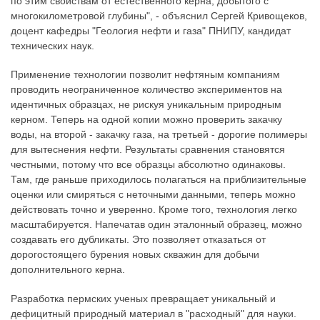
по этим свойствам от естественного керна, добытого с
многокилометровой глубины", - объяснил Сергей Кривощеков,
доцент кафедры "Геология нефти и газа" ПНИПУ, кандидат
технических наук.
Применение технологии позволит нефтяным компаниям
проводить неограниченное количество экспериментов на
идентичных образцах, не рискуя уникальным природным
керном. Теперь на одной копии можно проверить закачку
воды, на второй - закачку газа, на третьей - дорогие полимеры
для вытеснения нефти. Результаты сравнения становятся
честными, потому что все образцы абсолютно одинаковы.
Там, где раньше приходилось полагаться на приблизительные
оценки или смиряться с неточными данными, теперь можно
действовать точно и уверенно. Кроме того, технология легко
масштабируется. Напечатав один эталонный образец, можно
создавать его дубликаты. Это позволяет отказаться от
дорогостоящего бурения новых скважин для добычи
дополнительного керна.
Разработка пермских ученых превращает уникальный и
дефицитный природный материал в "расходный" для науки.