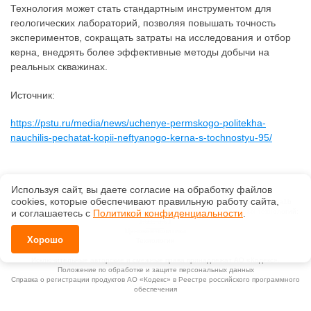
Технология может стать стандартным инструментом для
геологических лабораторий, позволяя повышать точность
экспериментов, сокращать затраты на исследования и отбор
керна, внедрять более эффективные методы добычи на
реальных скважинах.
Источник:
https://pstu.ru/media/news/uchenye-permskogo-politekha-
nauchilis-pechatat-kopii-neftyanogo-kerna-s-tochnostyu-95/
Используя сайт, вы даете согласие на обработку файлов
сооkiеs, которые обеспечивают правильную работу сайта,
©
ООО «Первая информационная компания»
, 2026, v2.12.20 revision: 67b0ca1b
и соглашаетесь с
ОКВЭД: 63.11.1, Коды видов деятельности в области информационных технологий:
Политикой конфиденциальности
.
1.01, 3.01
Ценовая политика
Хорошо
Технологии
Исключительные авторские и смежные права принадлежат АО «Кодекс».
Положение по обработке и защите персональных данных
Справка о регистрации продуктов АО «Кодекс» в Реестре российского программного
обеспечения