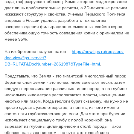
вода, газ) разрушает образец. Компьютерное моделирование
дает лишь приблизительные расчеты, а 3D-печатные реплики
искажают структуру и свойства. Ученым Пермского Политеха
впервые в России удалось разработать технологию
воспроизведения фильтрационно-емкостных свойств керна,
обеспечивающую точность совпадения копии с оригиналом не
менее 95%.
На изобретение получен патент -
https://new.fips.ru/registers-
doc-view/fips_servlet?
DB=RUPAT&DocNumber=2861987&TypeFile=html
.
Представьте, что Земля - это гигантский многослойный пирог.
Верхний слой Земли - это почва, ниже залегают пески, затем
следует переслаивание различных типов пород, а на глубине
нескольких километров располагаются пласты, насыщенные
нефтью или газом. Когда геологи бурят скважину, им нужно не
просто сделать узкое отверстие, а понять, из чего именно
состоят эти глубокозалегающие слои. Для этого при бурении
используют специальную трубу с полой коронкой: она
вырезает из глубины цилиндрический столб породы. Такой
образец называют керном - по сути, это точный срез