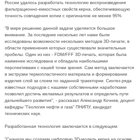
России удалось разработать технологию воспроизведения
фильтрационно-емкостных свойств керна, обеспечивающую
точность совпадения копии с оригиналом не менее 95%.
"В мире решению данной задачи уделяется большое
внимание. За последние несколько лет нами были
исследованы возможности нескольких методов 3D-печати, в
области применения которых существовали значительные
пробелы. Один из них - FDM/FFF 3D-печать, которая была
наименее исследована и обладала наибольшими
перспективами с нашей точки зрения. Сам метод заключается
в экструзии термопластичного материала и формировании
изделия слой за слоем по заданной траектории. Синтез ряда
известных подходов с нашими собственными наработками
позволил достичь желаемых результатов и определить пути
дальнейшего развития", - рассказал Александр Кочнев, доцент
кафедры "Геология нефти и газа" ПНИПУ, кандидат
технических наук.
Разработанная технология заключается в следующем:
"Сначала мы создаем цифровую 3D-модель керна на основе