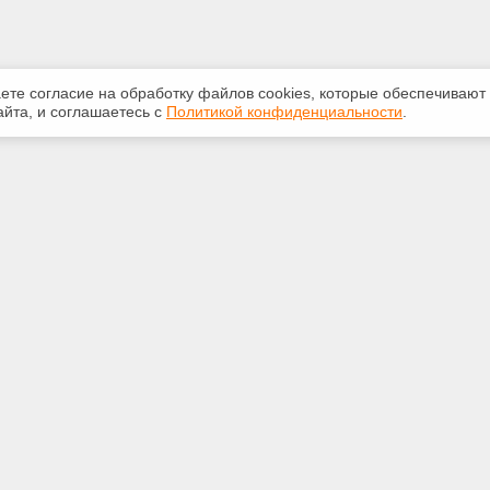
аете согласие на обработку файлов сооkiеs, которые обеспечивают
йта, и соглашаетесь с
Политикой конфиденциальности
.
ная информация
Сервисы
:
Специализированные онлайн-
издания
381-71-72
Регулярная новостная рассылка
ail.ru
Служба поддержки пользователей
«Кодекс» и «Техэксперт»
Международные и зарубежные
. Новосибирск, ул. Планетная,
стандарты
 1а