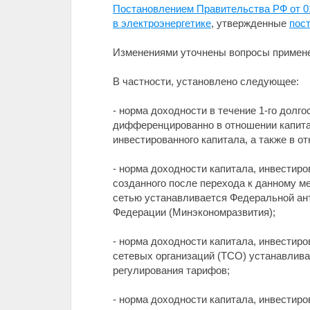
Постановлением Правительства РФ от 0
в электроэнергетике
, утвержденные
пос
Изменениями уточнены вопросы применен
В частности, установлено следующее:
- норма доходности в течение 1-го долг
дифференцированно в отношении капитал
инвестированного капитала, а также в о
- норма доходности капитала, инвестиро
созданного после перехода к данному м
сетью устанавливается Федеральной ан
Федерации (Минэкономразвития);
- норма доходности капитала, инвестир
сетевых организаций (ТСО) устанавлива
регулирования тарифов;
- норма доходности капитала, инвестир