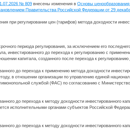
1.07.2026 № 809
внесены изменения в
Основы ценообразования 
тановлением Правительства Российской Федерации от 29 декабря
ия при регулировании цен (тарифов) метода доходности инвес
осрочного периода регулирования, за исключением его последнег
а, инвестированного до перехода к регулированию с применен
тношении капитала, созданного после перехода к регулировани
ванного до перехода к применению метода доходности инвестиро
етоду, в отношении организации по управлению единой национа
тимонопольной службой (ФАС) по согласованию с Министерство
ованного до перехода к методу доходности инвестированного ка
ется исполнительными органами субъектов Российской Федерац
ованного до перехода к методу доходности инвестированного ка