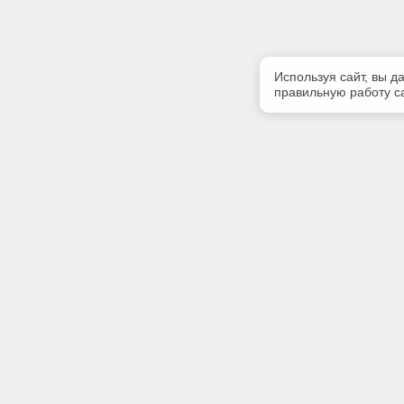
Используя сайт, вы д
правильную работу са
Полезная информация
Контакт
Контакты
Телефон
+7 (383) 
Благотворительность
E-mail:
О разработчике
pik_nsk@m
Адрес:
630015, г
зд. 30, к.