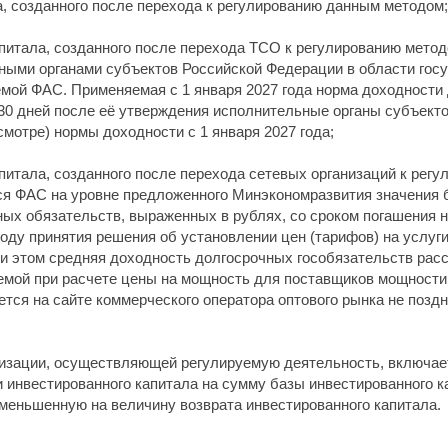
, созданного после перехода к регулированию данным методом;
апитала, созданного после перехода ТСО к регулированию мето
ными органами субъектов Российской Федерации в области госу
емой ФАС. Применяемая с 1 января 2027 года норма доходности
ие 30 дней после её утверждения исполнительные органы субъек
мотре) нормы доходности с 1 января 2027 года;
апитала, созданного после перехода сетевых организаций к рег
ся ФАС на уровне предложенного Минэкономразвития значения б
х обязательств, выраженных в рублях, со сроком погашения не 
ду принятия решения об установлении цен (тарифов) на услуги
ри этом средняя доходность долгосрочных гособязательств рас
емой при расчете цены на мощность для поставщиков мощности
тся на сайте коммерческого оператора оптового рынка не поздн
низации, осуществляющей регулируемую деятельность, включает
инвестированного капитала на сумму базы инвестированного к
уменьшенную на величину возврата инвестированного капитала.