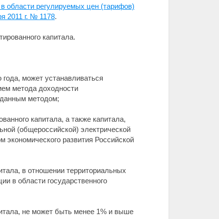
в области регулируемых цен (тарифов)
 2011 г. № 1178
.
тированного капитала.
о года, может устанавливаться
ием метода доходности
ю данным методом;
ванного капитала, а также капитала,
льной (общероссийской) электрической
м экономического развития Российской
питала, в отношении территориальных
ии в области государственного
питала, не может быть менее 1% и выше