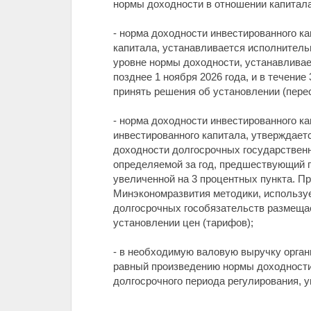
нормы доходности в отношении капитала
- норма доходности инвестированного к
капитала, устанавливается исполнитель
уровне нормы доходности, устанавлива
позднее 1 ноября 2026 года, и в течен
принять решения об установлении (перес
- норма доходности инвестированного к
инвестированного капитала, утверждает
доходности долгосрочных государственны
определяемой за год, предшествующий го
увеличенной на 3 процентных пункта. П
Минэкономразвития методики, использу
долгосрочных гособязательств размещае
установлении цен (тарифов);
- в необходимую валовую выручку орга
равный произведению нормы доходности 
долгосрочного периода регулирования, 