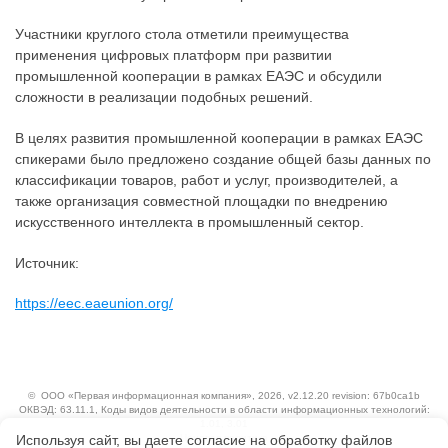
Участники круглого стола отметили преимущества
применения цифровых платформ при развитии
промышленной кооперации в рамках ЕАЭС и обсудили
сложности в реализации подобных решений.
В целях развития промышленной кооперации в рамках ЕАЭС
спикерами было предложено создание общей базы данных по
классификации товаров, работ и услуг, производителей, а
также организация совместной площадки по внедрению
искусственного интеллекта в промышленный сектор.
Источник:
https://eec.eaeunion.org/
©
ООО «Первая информационная компания»
, 2026, v2.12.20 revision: 67b0ca1b
ОКВЭД: 63.11.1, Коды видов деятельности в области информационных технологий:
1.01, 3.01
Используя сайт, вы даете согласие на обработку файлов
Ценовая политика