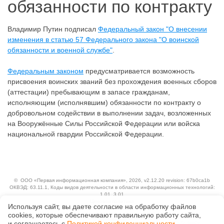
обязанности по контракту
Владимир Путин подписал
Федеральный закон "О внесении
изменения в статью 57 Федерального закона "О воинской
обязанности и военной службе"
.
Федеральным законом
предусматривается возможность
присвоения воинских званий без прохождения военных сборов
(аттестации) пребывающим в запасе гражданам,
исполняющим (исполнявшим) обязанности по контракту о
добровольном содействии в выполнении задач, возложенных
на Вооружённые Силы Российской Федерации или войска
национальной гвардии Российской Федерации.
©
ООО «Первая информационная компания»
, 2026, v2.12.20 revision: 67b0ca1b
ОКВЭД: 63.11.1, Коды видов деятельности в области информационных технологий:
1.01, 3.01
Ценовая политика
Используя сайт, вы даете согласие на обработку файлов
Технологии
сооkiеs, которые обеспечивают правильную работу сайта,
Исключительные авторские и смежные права принадлежат АО «Кодекс».
и соглашаетесь с
Политикой конфиденциальности
.