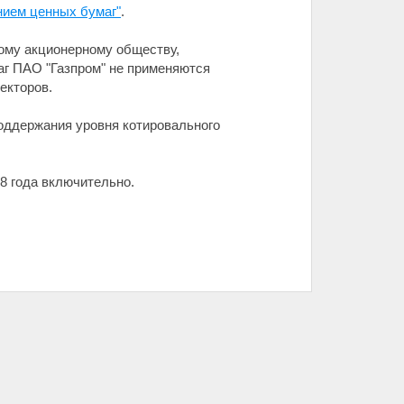
нием ценных бумаг"
.
ому акционерному обществу,
аг ПАО "Газпром" не применяются
екторов.
оддержания уровня котировального
28 года включительно.