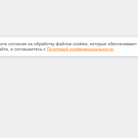
аете согласие на обработку файлов сооkiеs, которые обеспечивают
йта, и соглашаетесь с
Политикой конфиденциальности
.
ная информация
Сервисы
:
Специализированные онлайн-
издания
381-71-72
Регулярная новостная рассылка
ail.ru
Служба поддержки пользователей
«Кодекс» и «Техэксперт»