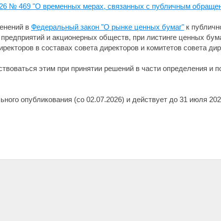
026 № 469 "О временных мерах, связанных с публичным обраще
менений в
Федеральный закон "О рынке ценных бумаг"
к публичн
 предприятий и акционерных обществ, при листинге ценных бум
ректоров в составах совета директоров и комитетов совета дир
твоваться этим при принятии решений в части определения и п
ьного опубликования (со 02.07.2026) и действует до 31 июля 20