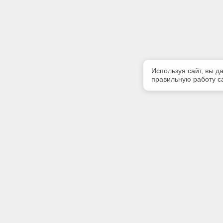
Используя сайт, вы д
правильную работу са
Полезная информация
Контакт
Контакты
Телефон
+7 (383) 
Благотворительность
E-mail:
О разработчике
pik_nsk@m
Адрес: